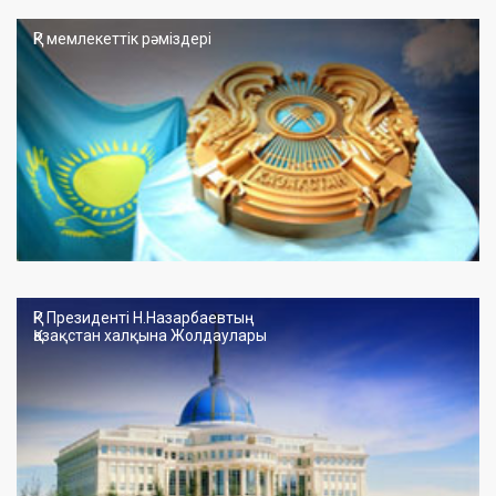
ҚР мемлекеттік рәміздері
ҚР Президенті Н.Назарбаевтың
Қазақстан халқына Жолдаулары