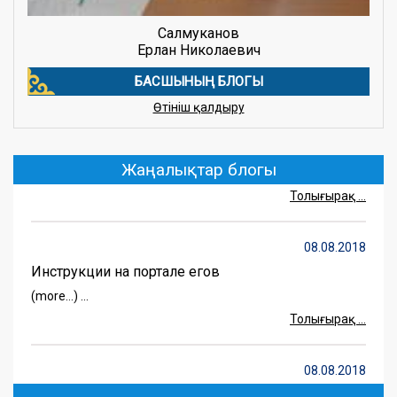
Салмуканов
Ерлан Николаевич
БАСШЫНЫҢ БЛОГЫ
Өтініш қалдыру
16.10.2020
«Петровка аграрлық-техникалық колледжі»
Жаңалықтар блогы
(more…) ...
Толығырақ ...
08.08.2018
Инструкции на портале егов
(more…) ...
Толығырақ ...
08.08.2018
Lorem Ipsum is simply