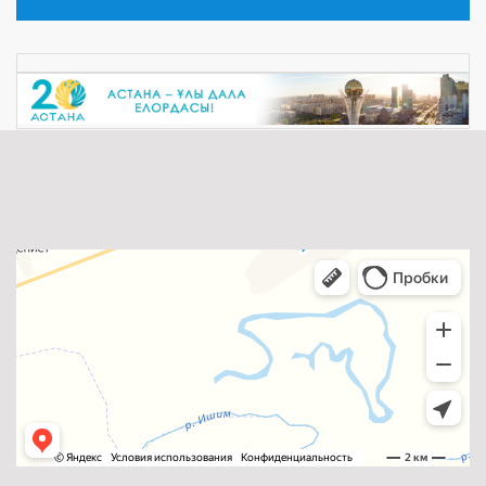
Lorem Ipsum is simply dummy text of the printing and
typesetting industry. Lorem Ipsum has been the industry's
standard dummy text ever since the 1500s, when an
unknown printer took a galley of type a ...
Толығырақ ...
08.08.2018
Lorem Ipsum is simply
Lorem Ipsum is simply dummy text of the printing and
typesetting industry. Lorem Ipsum has been the industry's
standard dummy text ever since the 1500s, when an
unknown printer took a galley of type a ...
Толығырақ ...