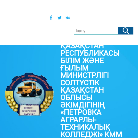
Қаз
Рус
Eng
Әлеуметтік желілер:
Нашар көретіндерге арналған нұсқа
ҚАЗАҚСТАН
РЕСПУБЛИКАСЫ
БІЛІМ ЖӘНЕ
ҒЫЛЫМ
МИНИСТРЛІГІ
СОЛТҮСТІК
ҚАЗАҚСТАН
ОБЛЫСЫ
ӘКІМДІГІНІҢ
«ПЕТРОВКА
АГРАРЛЫ-
ТЕХНИКАЛЫҚ
КОЛЛЕДЖІ» КММ