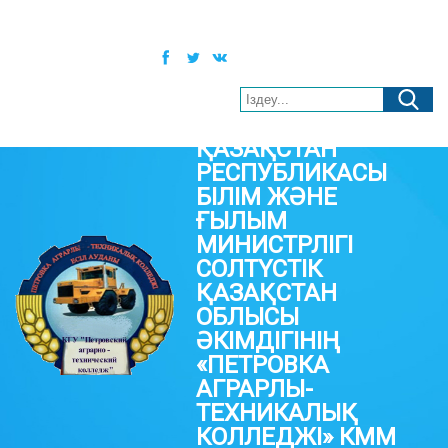
Қаз
Рус
Eng
Әлеуметтік желілер:
Нашар көретіндерге арналған нұсқа
ҚАЗАҚСТАН
РЕСПУБЛИКАСЫ
БІЛІМ ЖӘНЕ
ҒЫЛЫМ
МИНИСТРЛІГІ
СОЛТҮСТІК
ҚАЗАҚСТАН
ОБЛЫСЫ
ӘКІМДІГІНІҢ
«ПЕТРОВКА
АГРАРЛЫ-
ТЕХНИКАЛЫҚ
КОЛЛЕДЖІ» КММ