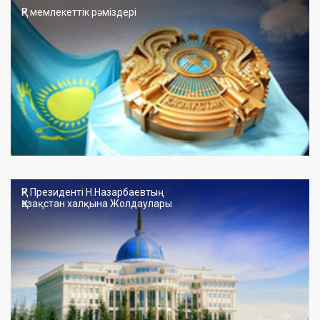
ҚР мемлекеттік рәміздері
ҚР Президенті Н.Назарбаевтың
Қазақстан халқына Жолдаулары