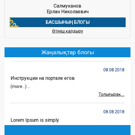
Салмуканов
Ерлан Николаевич
БАСШЫНЫҢ БЛОГЫ
16.10.2020
Өтініш қалдыру
«Петровка аграрлық-техникалық колледжі»
(more…) ...
Толығырақ ...
Жаңалықтар блогы
08.08.2018
Инструкции на портале егов
(more…) ...
Толығырақ ...
08.08.2018
Lorem Ipsum is simply
Lorem Ipsum is simply dummy text of the printing and
typesetting industry. Lorem Ipsum has been the industry's