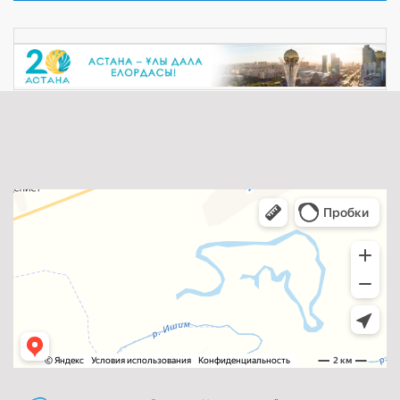
standard dummy text ever since the 1500s, when an
unknown printer took a galley of type a ...
Толығырақ ...
08.08.2018
Lorem Ipsum is simply
Lorem Ipsum is simply dummy text of the printing and
typesetting industry. Lorem Ipsum has been the industry's
standard dummy text ever since the 1500s, when an
unknown printer took a galley of type a ...
Толығырақ ...